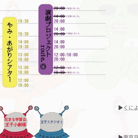
▶
くに
▶
南京豆