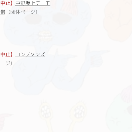
演中止】
中野坂上デーモ
憂鬱
（団体ページ）
演中止】
コンプソンズ
ページ）