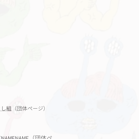
よし組
（団体ページ）
（団体ペ
NAMENAME