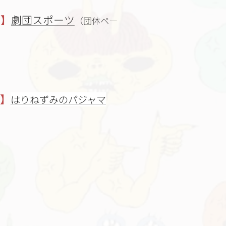
止】
劇団スポーツ
（団体ペー
】
はりねずみのパジャマ
）