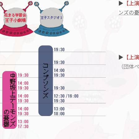
▶
【上
ンズの
▶
【上
（団体