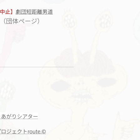
中止】
劇団短距離男道
（団体ページ）
・あがりシアター
ロジェクトroute.©