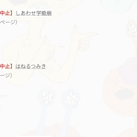
中止】
しあわせ学級崩
ページ）
中止】
はねるつみき
ージ）